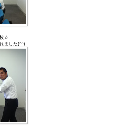
枚☆
ました(^^)