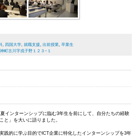
科
,
四国大学
,
就職支援
,
出前授業
,
卒業生
市応神町古川字戎子野１２３−１
が今夏インターンシップに臨む3年生を前にして、自分たちの経験
こと」を大いに語りました。
実践的に学ぶ目的でICT企業に特化したインターンシップを3年