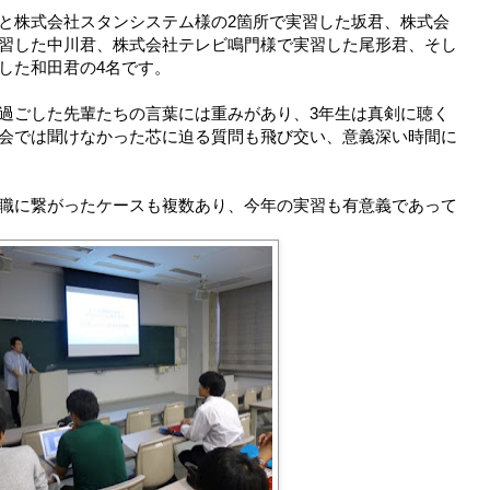
と株式会社スタンシステム様の2箇所で実習した坂君、株式会
習した中川君、株式会社テレビ鳴門様で実習した尾形君、そし
した和田君の4名です。
過ごした先輩たちの言葉には重みがあり、3年生は真剣に聴く
会では聞けなかった芯に迫る質問も飛び交い、意義深い時間に
職に繋がったケースも複数あり、今年の実習も有意義であって