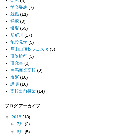
委託
(3)
学会発表
(7)
就職
(11)
採択
(3)
撮影
(53)
新町川
(17)
施設見学
(5)
眉山山頂秋フェスタ
(3)
研修旅行
(3)
研究会
(3)
美馬商業高校
(9)
表彰
(10)
講演
(16)
高校出前授業
(14)
ブログ アーカイブ
▼
2018
(13)
►
7月
(2)
▼
6月
(5)