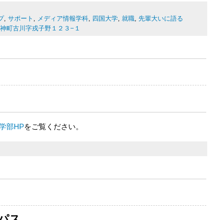
プ
,
サポート
,
メディア情報学科
,
四国大学
,
就職
,
先輩大いに語る
市応神町古川字戎子野１２３−１
学部HP
をご覧ください。
パス