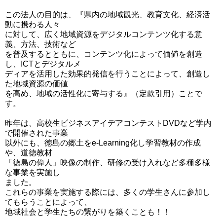
この法人の目的は、『県内の地域観光、教育文化、経済活
動に携わる人々
に対して、広く地域資源をデジタルコンテンツ化する意
義、方法、技術など
を普及するとともに、コンテンツ化によって価値を創造
し、ICTとデジタルメ
ディアを活用した効果的発信を行うことによって、創造し
た地域資源の価値
を高め、地域の活性化に寄与する』（定款引用）ことで
す。
昨年は、高校生ビジネスアイデアコンテストDVDなど学内
で開催された事業
以外にも、徳島の郷土をe-Learning化し学習教材の作成
や、道徳教材
「徳島の偉人」映像の制作、研修の受け入れなど多種多様
な事業を実施し
ました。
これらの事業を実施する際には、多くの学生さんに参加し
てもらうことによって、
地域社会と学生たちの繋がりを築くことも！！