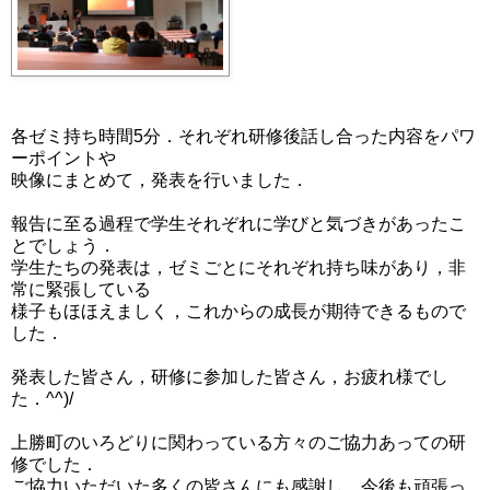
各ゼミ持ち時間5分．それぞれ研修後話し合った内容をパワ
ーポイントや
映像にまとめて，発表を行いました．
報告に至る過程で学生それぞれに学びと気づきがあったこ
とでしょう．
学生たちの発表は，ゼミごとにそれぞれ持ち味があり，非
常に緊張している
様子もほほえましく，これからの成長が期待できるもので
した．
発表した皆さん，研修に参加した皆さん，お疲れ様でし
た．^^)/
上勝町のいろどりに関わっている方々のご協力あっての研
修でした．
ご協力いただいた多くの皆さんにも感謝し，今後も頑張っ