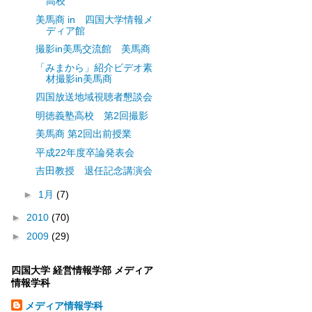
高校
美馬商 in 四国大学情報メ
ディア館
撮影in美馬交流館 美馬商
「みまから」紹介ビデオ素
材撮影in美馬商
四国放送地域視聴者懇談会
明徳義塾高校 第2回撮影
美馬商 第2回出前授業
平成22年度卒論発表会
吉田教授 退任記念講演会
►
1月
(7)
►
2010
(70)
►
2009
(29)
四国大学 経営情報学部 メディア
情報学科
メディア情報学科