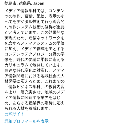
徳島市, 徳島県, Japan
メディア情報学科では、コンテン
ツの制作、蓄積、配信、表示のす
べてをデジタル技術で行う総合的
な制作システム技術の修得が重要
だと考えています。この効果的な
実現のため、通信ネットワークを
包含するメディアシステムの学修
に加え、メディア創成を主とする
コンテンツテクノロジー分野の学
修を、時代の要請に柔軟に応える
カリキュラムで展開しています。
急速な時代変化に対応し、メディ
ア情報関連における地域社会の人
材需要に応えるため、これまでの
「情報ビジネス学科」の教育内容
をより一層充実させ、地域のメデ
ィア情報に関連する業界をはじ
め、あらゆる産業界の期待に応え
られる人材を養成します。
公式サイト
詳細プロフィールを表示