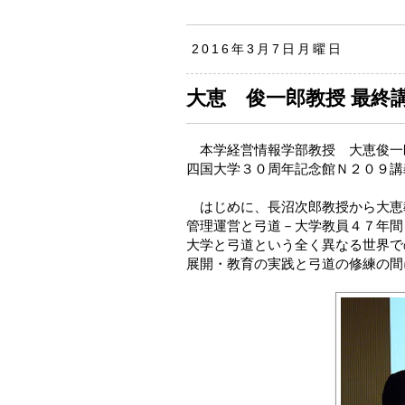
2016年3月7日月曜日
大恵 俊一郎教授 最終
本学経営情報学部教授 大恵俊一
四国大学３０周年記念館Ｎ２０９講
はじめに、長沼次郎教授から大恵
管理運営と弓道－大学教員４７年間
大学と弓道という全く異なる世界で
展開・教育の実践と弓道の修練の間