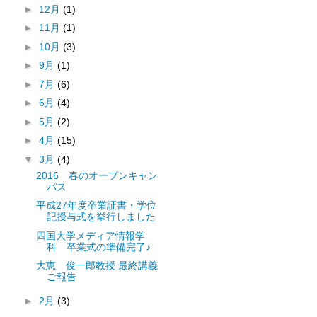
►
12月
(1)
►
11月
(1)
►
10月
(3)
►
9月
(1)
►
7月
(6)
►
6月
(4)
►
5月
(2)
►
4月
(15)
▼
3月
(4)
2016 春のオープンキャン
パス
平成27年度卒業証書・学位
記授与式を挙行しました
四国大学メディア情報学
科 卒業式の準備完了♪
大恵 俊一郎教授 最終講義
ご報告
►
2月
(3)