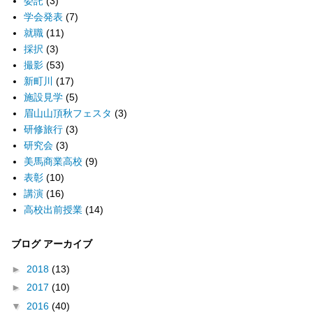
委託
(3)
学会発表
(7)
就職
(11)
採択
(3)
撮影
(53)
新町川
(17)
施設見学
(5)
眉山山頂秋フェスタ
(3)
研修旅行
(3)
研究会
(3)
美馬商業高校
(9)
表彰
(10)
講演
(16)
高校出前授業
(14)
ブログ アーカイブ
►
2018
(13)
►
2017
(10)
▼
2016
(40)