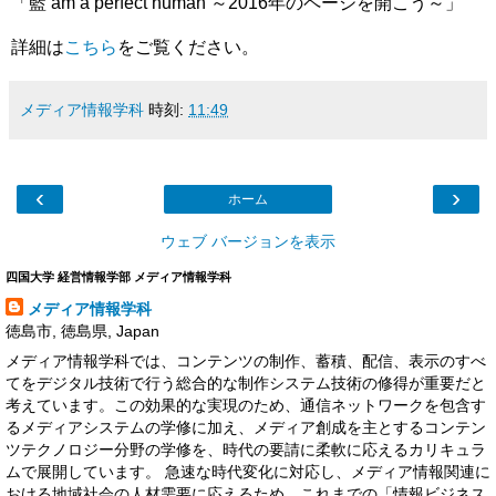
「藍 am a perfect human ～2016年のページを開こう～」
詳細は
こちら
をご覧ください。
メディア情報学科
時刻:
11:49
‹
›
ホーム
ウェブ バージョンを表示
四国大学 経営情報学部 メディア情報学科
メディア情報学科
徳島市, 徳島県, Japan
メディア情報学科では、コンテンツの制作、蓄積、配信、表示のすべ
てをデジタル技術で行う総合的な制作システム技術の修得が重要だと
考えています。この効果的な実現のため、通信ネットワークを包含す
るメディアシステムの学修に加え、メディア創成を主とするコンテン
ツテクノロジー分野の学修を、時代の要請に柔軟に応えるカリキュラ
ムで展開しています。 急速な時代変化に対応し、メディア情報関連に
おける地域社会の人材需要に応えるため、これまでの「情報ビジネス