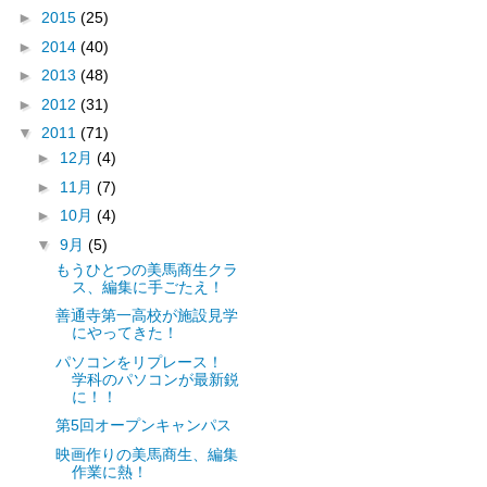
►
2015
(25)
►
2014
(40)
►
2013
(48)
►
2012
(31)
▼
2011
(71)
►
12月
(4)
►
11月
(7)
►
10月
(4)
▼
9月
(5)
もうひとつの美馬商生クラ
ス、編集に手ごたえ！
善通寺第一高校が施設見学
にやってきた！
パソコンをリプレース！
学科のパソコンが最新鋭
に！！
第5回オープンキャンパス
映画作りの美馬商生、編集
作業に熱！