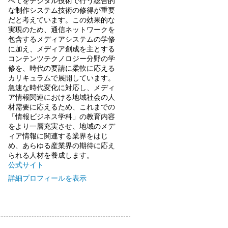
べてをデジタル技術で行う総合的
な制作システム技術の修得が重要
だと考えています。この効果的な
実現のため、通信ネットワークを
包含するメディアシステムの学修
に加え、メディア創成を主とする
コンテンツテクノロジー分野の学
修を、時代の要請に柔軟に応える
カリキュラムで展開しています。
急速な時代変化に対応し、メディ
ア情報関連における地域社会の人
材需要に応えるため、これまでの
「情報ビジネス学科」の教育内容
をより一層充実させ、地域のメデ
ィア情報に関連する業界をはじ
め、あらゆる産業界の期待に応え
られる人材を養成します。
公式サイト
詳細プロフィールを表示