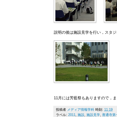
説明の後は施設見学を行い，スタジ
11月には芳藍祭もありますので，
投稿者
メディア情報学科
時刻:
11:19
ラベル:
2011
,
施設
,
施設見学
,
善通寺第