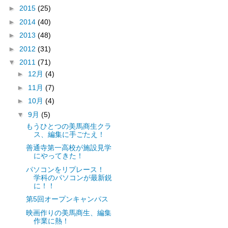
►
2015
(25)
►
2014
(40)
►
2013
(48)
►
2012
(31)
▼
2011
(71)
►
12月
(4)
►
11月
(7)
►
10月
(4)
▼
9月
(5)
もうひとつの美馬商生クラ
ス、編集に手ごたえ！
善通寺第一高校が施設見学
にやってきた！
パソコンをリプレース！
学科のパソコンが最新鋭
に！！
第5回オープンキャンパス
映画作りの美馬商生、編集
作業に熱！