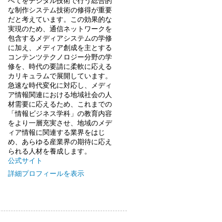
べてをデジタル技術で行う総合的
な制作システム技術の修得が重要
だと考えています。この効果的な
実現のため、通信ネットワークを
包含するメディアシステムの学修
に加え、メディア創成を主とする
コンテンツテクノロジー分野の学
修を、時代の要請に柔軟に応える
カリキュラムで展開しています。
急速な時代変化に対応し、メディ
ア情報関連における地域社会の人
材需要に応えるため、これまでの
「情報ビジネス学科」の教育内容
をより一層充実させ、地域のメデ
ィア情報に関連する業界をはじ
め、あらゆる産業界の期待に応え
られる人材を養成します。
公式サイト
詳細プロフィールを表示